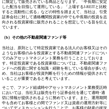
に限定して販売されている商品となります。「中長期に安定
した配当を目指して運用している」「上場するJ-REITと比較
すると流動性に劣る」などの特性を踏まえて、当社は、引受
証券会社に対して適格機関投資家の中でも中長期の投資を志
向される投資家様に販売されることを想定している旨を伝え
ています。
（b）その他の不動産関連ファンド等
当社は、原則として特定投資家である法人のお客様又はその
ようなお客様のみを投資家とする不動産関連ファンドについ
てのみアセットマネジメント業務を行うこととしておりま
す。特定投資家である投資家様については、不動産関連ファ
ンドへの投資に関する知識・経験を有している場合が多いた
め、当社はお客様が投資判断を行うための情報が提供されて
いることが重要であると考えています。
そこで、ファンド組成時やアセットマネジメント業務受託時
においては、当社又は販売を行う証券会社を通じて適時･適
切に情報が提供されるように努めています。また、運用期間
中も含めてお客様との間でファンド又は資産の運用方針等に
ついてディスカッションを行うことで、お客様の財産の状況