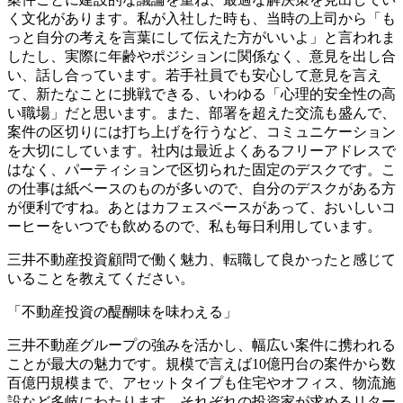
く文化があります。私が入社した時も、当時の上司から「も
っと自分の考えを言葉にして伝えた方がいいよ」と言われま
したし、実際に年齢やポジションに関係なく、意見を出し合
い、話し合っています。若手社員でも安心して意見を言え
て、新たなことに挑戦できる、いわゆる「心理的安全性の高
い職場」だと思います。また、部署を超えた交流も盛んで、
案件の区切りには打ち上げを行うなど、コミュニケーション
を大切にしています。社内は最近よくあるフリーアドレスで
はなく、パーティションで区切られた固定のデスクです。こ
の仕事は紙ベースのものが多いので、自分のデスクがある方
が便利ですね。あとはカフェスペースがあって、おいしいコ
ーヒーをいつでも飲めるので、私も毎日利用しています。
三井不動産投資顧問で働く魅力、転職して良かったと感じて
いることを教えてください。
「不動産投資の醍醐味を味わえる」
三井不動産グループの強みを活かし、幅広い案件に携われる
ことが最大の魅力です。規模で言えば10億円台の案件から数
百億円規模まで、アセットタイプも住宅やオフィス、物流施
設など多岐にわたります。それぞれの投資家が求めるリター